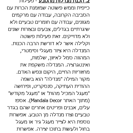
2. הכנת מנדלות מהטבע
 - פעילות 
כייפית וממש פשוטה שמזמנת הכרות עם 
הסביבה הקרובה, עבודה עם מרקמים 
מגוונים, עבודה עם חומרים טבעיים ולא 
שיגרתיים בגדלים, צבעים ובצורות שונים 
ולא מדוייקים. זאת פעילות פשוטה 
וקלילה אשר לא דורשת הרבה הכנות. 
המנדלה היא ציור מעגלי וסימטרי, 
המהווה סמל לאיזון, שלמות, 
ואינטגרציה. המנדלה משקפת את 
מחזוריות החיים, היקום ונפש האדם. 
מקור המילה "מנדלה" הוא בשפה 
ההודית העתיקה, סנסקריט, ופירושה 
"מעגל המכיל מהות" או "מעגל מקודש" 
(מתוך האתר Mandala Decor). אספו 
עלים, אבנים ופריטים אחרים שהם בגדר 
טבעיים וצרו מנדלה מן הטבע. אפשרות 
נוספת היא לצייר מעגל גיר או מעגל 
בחול ולעשות בתוכו יצירה. אפשרות 