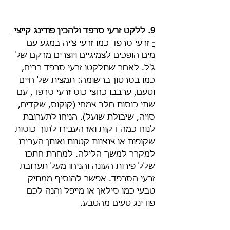
9. ללקט זרעי סרפד ולהכין פודינג קייצי 
-
 זרעי סרפד כמו זרעי צ'יה במגע עם 
מים הופכים לצמיגיים ויוצרים מרקם של 
ג'ל. לאחר שתלקטו זרעי סרפד רבים, 
כמו בסרטון ברשומה: תמצית של חיים 
וטעם, ערבבו כחצי כוס זרעי סרפד, עם 
שתי כוסות חלב צמחי (קוקוס, שקדים, 
סויה, שיבולת שועל). הניחו לתערובת 
לנוח כמה דקות ואז העבירו לתוך כוסות 
שקופות או צנצנות קטנות ואותן העבירו 
למקרר למשך הלילה. למחרת חתכו 
שלל פירות העונה והניחו מעל תערובת 
זרעי הסרפד. אפשר להוסיף ממתיק 
טבעי כמו סילאן או מייפל והנה לכם 
פודינג טעים מהטבע.