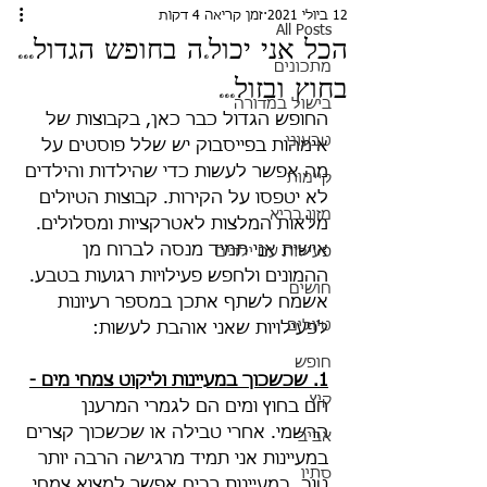
12 ביולי 2021
זמן קריאה 4 דקות
All Posts
הכל אני יכול.ה בחופש הגדול...
מתכונים
בחוץ ובזול...
בישול במדורה
החופש הגדול כבר כאן, בקבוצות של 
טבעוני
אימהות בפייסבוק יש שלל פוסטים על 
מה אפשר לעשות כדי שהילדות והילדים 
קיימות
לא יטפסו על הקירות. קבוצות הטיולים 
מזון בריא
מלאות המלצות לאטרקציות ומסלולים. 
אישית אני תמיד מנסה לברוח מן 
פעילות עם ילדים
ההמונים ולחפש פעילויות רגועות בטבע.
חושים
אשמח לשתף אתכן במספר רעיונות 
טיולים
לפעילויות שאני אוהבת לעשות:
חופש
1. שכשכוך במעיינות וליקוט צמחי מים -
קיץ
חם בחוץ ומים הם לגמרי המרענן 
הרשמי. אחרי טבילה או שכשכוך קצרים 
אביב
במעיינות אני תמיד מרגישה הרבה יותר 
סתיו
טוב. במעיינות רבים אפשר למצוא צמחי 