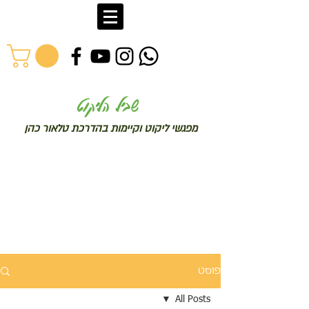
שב
יל הליקוט
מפג
שי ליקו
ט וקיימות בהדרכת טלאור כהן
פוסט
All Posts