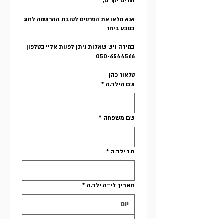
הורים יקרים,
אנא מלאו את הפרטים לטובת ההרשמה לחוג 
בטבע ביחד
במידה ויש שאלות ניתן לפנות אליי בטלפון 
050-6544566
טלאור כהן
שם הילד.ה
*
שם משפחה
*
ת.ז ילד.ה
*
תאריך לידה ילד.ה
*