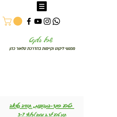
שב
יל הליקוט
מפג
שי ליקו
ט וקיימות בהדרכת טלאור כהן
בטבע ביחד-התבוננות, חוויה פליאה
חוג טבע ילד.ה והורה לגילאי 3-7