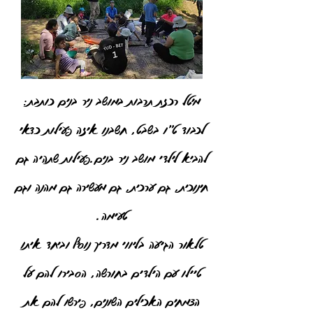
מיטל רכזת תרבות במושב ניר בנים כותבת:
לכבוד ט"ו בשבט, חשבנו איזה פעילות כדאי
להביא לילדי מושב ניר בנים.פעילות שתהיה גם
חינוכית, גם ערכית, גם מעשירה גם מהנה וגם
טעימה.
טלאור הגיעה בליווי מדריך נוסף וביחד איתו
טיילו עם הילדים בחורשה, הסבירו להם על
הצמחים האכילים השונים, פירשו להם את