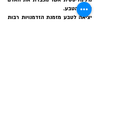
והאת הטבע.
יציאה לטבע מזמנת הזדמנויות רבות
להשראה ממנגנון בלתי נגמר של
יצירה וחקירה של הצמחים ובעלי
החיים שסובבים אותנו מקטנים ועד
גדולים.
בהדרכות בטבע אני נהנת
מהזכות לחזור להתרגש כמו ילדה
מרגעי פלא קטנים.
ויותר מכל הטבע עבורי הוא המזווה
הבלתי נגמר שמזין אותי ואת
משפחתי עם שלל צמחי הבר האכילים
שבו.
רקע והכשרה: בוגרת קורס מדריכי
ליקוט צמחי בר של שימי רף וקורס
לקטי רפואה של דרור דראמי. בעלת