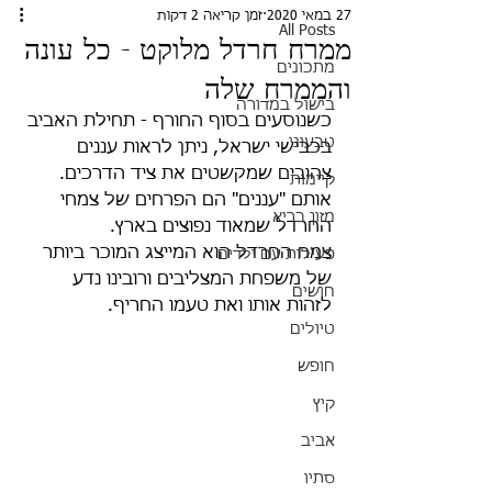
27 במאי 2020
זמן קריאה 2 דקות
All Posts
ממרח חרדל מלוקט - כל עונה
מתכונים
והממרח שלה
בישול במדורה
כשנוסעים בסוף החורף - תחילת האביב 
טבעוני
בכבישי ישראל, ניתן לראות עננים 
צהובים שמקשטים את ציד הדרכים. 
קיימות
אותם "עננים" הם הפרחים של צמחי 
מזון בריא
החרדל שמאוד נפוצים בארץ.
צמח החרדל הוא המייצג המוכר ביותר 
פעילות עם ילדים
של משפחת המצליבים ורובינו נדע 
חושים
לזהות אותו ואת טעמו החריף.
טיולים
חופש
קיץ
אביב
סתיו