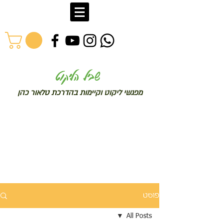
שב
יל הליקוט
מפג
שי ליקו
ט וקיימות בהדרכת טלאור כהן
פוסט
All Posts