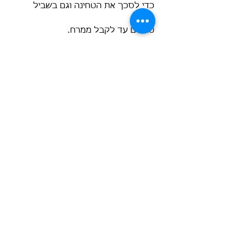
כדי לסכך את הטחינה וגם בשביל 
הטעם. 
טוחנים עד לקבל ממרח. 
אפשר לקבל עוד תוכן ופעילויות על 
חרדל ומשפחת המצליבים בגיליון מרץ 
של לגלות את הטבע מחוץ לבית:
גיליון חודשי בודד של לגלות את הטבע 
מחוץ לבית
לקנייה