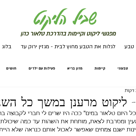
שב
יל הליקוט
מפג
שי ליקו
ט וקיימות בהדרכת טלאור כהן
 טבע
לגלות את הטבע מחוץ לבית - מגזין ירוק עד
בלוג
טבעוני
קיימות
מזון בריא
פעילות עם ילדים
חושים
מחים
חורף
לגלות את הטבע מחוץ לבית
לגלות את הטבע מחוץ לבי
- ליקוט מרענן במשך כל השנ
ל היום טלאור במים" ככה היו שרים לי חברי לקבוצה בחוגי
עין ומסרבת לצאת, מותחת את השהות עד כמה שיכולתי. 
נות ישנם צמחים שאפשר לאכול אותם כנראה שלא הייתי