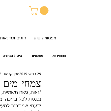
מפגשי ליקוט
חוגים וסדנאות
All Posts
מתכונים
בישול במדורה
29 במאי 2019
זמן קריאה 3 דקות
קיץ
אביב
סתיו
זיהוי צ
צמחי מים 
"גשם, גשם משמיים, כ
לגלות את הטבע מחוץ לבית
נכנסת לכל בריכה ומ
ידעתי שמסביב למעיי