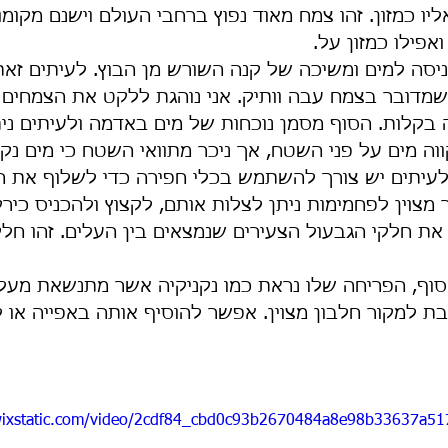
יו כמזון. זהו צמח מאוד נפוץ ברחבי העולם וישנם מקומ
אפילו כמזון על. 
ניסה למים ומשיכה של קנה השורש מן הבוץ. לעיתים זא
מדובר בצמח עבה וותיק. אני נוהגת ללקט את הצמחים ה
בקלות. הסוף מסמן נוכחות של מים באדמה ולעיתים נית
ווה מים על פני השטח, אך ניכר מתוואי השטח כי מים נק
לעיתים יש צורך להשתמש בכלי חפירה כדי לשלוף את ה
מצוין לפחמימות ניתן לצלות אותם, לקצוץ ולהכניס כירק
ת חלקי הגבעול הצעירים שנמצאים בין העלים. זהו חלק
סוף, הפריחה שלו נראת כמו נקניקיה אשר מתנשאת מעל
 למקור חלבון מצוין. אפשר להוסיף אותה באפייה או ל
.wixstatic.com/video/2cdf84_cbd0c93b2670484a8e98b33637a51