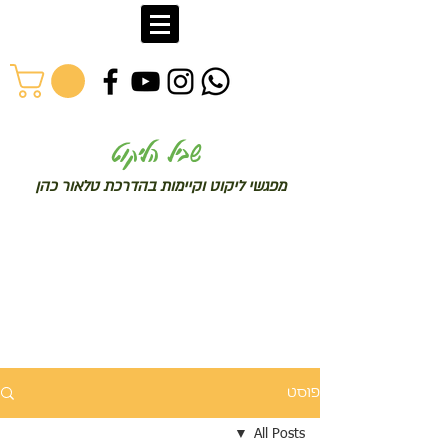
שב
יל הליקוט
מפג
שי ליקו
ט וקיימות בהדרכת טלאור כהן
פוסט
All Posts