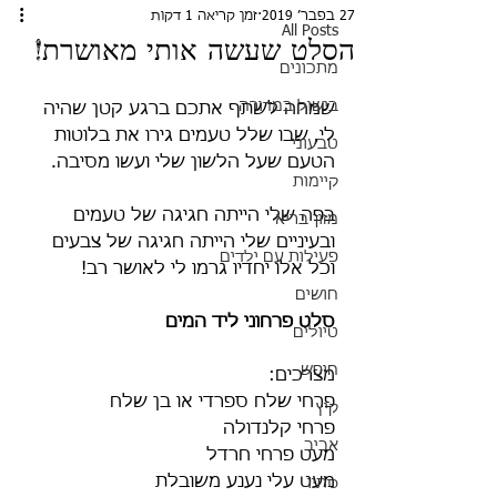
27 בפבר׳ 2019
זמן קריאה 1 דקות
All Posts
הסלט שעשה אותי מאושרת!
מתכונים
בישול במדורה
שמחה לשתף אתכם ברגע קטן שהיה 
לי, שבו שלל טעמים גירו את בלוטות 
טבעוני
הטעם שעל הלשון שלי ועשו מסיבה.
קיימות
בפה שלי הייתה חגיגה של טעמים 
מזון בריא
ובעיניים שלי הייתה חגיגה של צבעים 
פעילות עם ילדים
וכל אלו יחדיו גרמו לי לאושר רב!
חושים
סלט פרחוני ליד המים
טיולים
חופש
מצרכים:
פרחי שלח ספרדי או בן שלח
קיץ
פרחי קלנדולה
אביב
מעט פרחי חרדל
מעט עלי נענע משובלת
סתיו