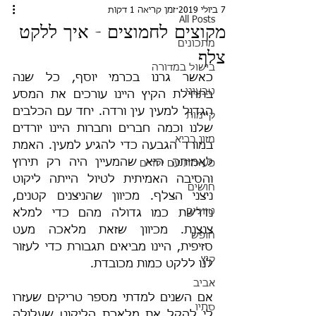
7 ביולי 2019
זמן קריאה 1 דקות
All Posts
מקוצים לחמוצים - איך ללקט
מתכונים
צלף
בישול במדורה
כאשר גרנו בכרמי יוסף, כל שנה 
טבעוני
בתחילת הקיץ היינו עורכים את המסע 
הגדול למעין עין ורדה. יחד עם הכלבים 
קיימות
שלנו וכמה חברים וחברות היינו יורדים 
מזון בריא
במורד הגבעה כדי להגיע למעין. האמת 
לאמיתה היא שהמעיין היה רק תירוץ 
פעילות עם ילדים
והסיבה האמיתית לטיול הייתה ליקוט 
חושים
ניצני הצלף. מכיוון שהניצנים קטנים, 
טיולים
נדרשת כמו גדולה מהם כדי למלא 
צנצנת. מכיוון שזאת מלאכה מעט 
חופש
סזיפית, היינו מביאים תגבורת כדי לעזור 
קיץ
לנו ללקט כמות מכובדת.
אביב
אם השנים למדתי מספר טריקים שעזרו 
סתיו
לי להקל את מלאכת הליקוט שעלולה 