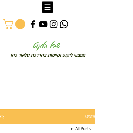
שב
יל הליקוט
מפג
שי ליקו
ט וקיימות בהדרכת טלאור כהן
פוסט
All Posts