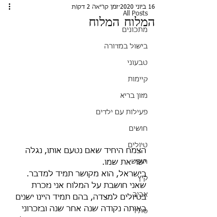
16 ביוני 2020
זמן קריאה 2 דקות
All Posts
המלוח המלוח
מתכונים
בישול במדורה
טבעוני
קיימות
מזון בריא
פעילות עם ילדים
חושים
טיולים
הצמח היחיד שאם נטעם אותו, נגלה 
חופש
ישר את שמו.
בישראל, הוא מקושר תמיד למדבר. 
קיץ
שאני חושבת על המלוח אני נזכרת 
אביב
בטיולים למצדה, בהם תמיד היינו ישנים 
באותה נקודה שנה אחר שנה ובזכרוני 
סתיו