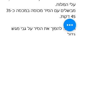
עלי המלוח. 
מבשלים עם הסיר מכוסה במכסה כ35-
45 דקות. 
הגשה: להפוך את הסיר על גבי מגש 
גדול. 
רוצה להכיר עוד צמחים ירוקים שאפשר 
ללקט גם כשחם בחוץ?
מוזמנת לרכוש את גיליון יולי של לגלות 
את הטבע מחוץ לבית ולהכיר שלושה 
צמחים ירוקים שאפשר ללקט ולאכול 
בקיץ.