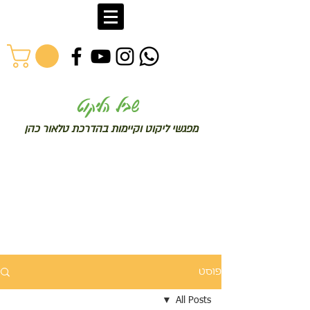
שב
יל הליקוט
מפג
שי ליקו
ט וקיימות בהדרכת טלאור כהן
פוסט
All Posts