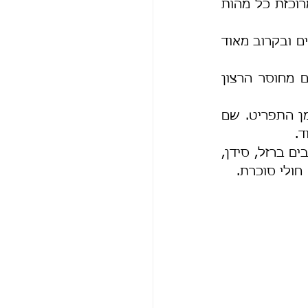
מהצמחים הירוקים והרעננים מלאי חיות  וגדולי המימדים נשארו זרעים בהם מרוכזת כל מהות 
עכשיו מתחילה תקופת הזוהר של צמח הצבר, ראשית גבעוליו הצעירים מופיעים ובקרוב מאוד 
בארץ נהוג לאכול רק את פירותיו הסברס אשר רבים מאיתנו מהססים מולם מחוסר הרצון 
במקסיקו ארץ המוצא של הצבר הוא מאכל מקובל מאוד ותופס חלק נכבד מן התפריט. שם 
ד.
מחקרים רבים חקרו את התועלת הבריאותית של הצבר אשר מכיל ויטמנים, רבים ברזל, סידן, 
 חולי סוכרת.