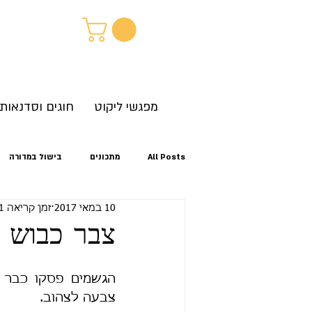
מפגשי ליקוט
חוגים וסדנאות
All Posts
מתכונים
בישול במדורה
10 במאי 2017
זמן קריאה 1 דקות
קיץ
אביב
סתיו
זיהוי צ
צבר כבוש -
לגלות את הטבע מחוץ לבית
צבעה לצהוב.