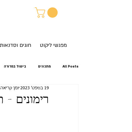
מפגשי ליקוט
חוגים וסדנאות
All Posts
מתכונים
בישול במדורה
19 בספט׳ 2023
זמן קריאה 1 דקות
קיץ
אביב
סתיו
זיהוי צ
רימונים - 
לגלות את הטבע מחוץ לבית