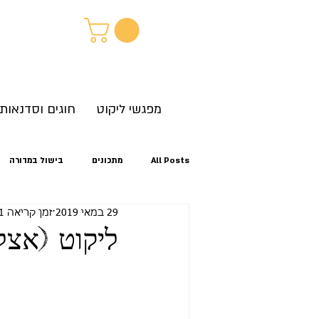
מפגשי ליקוט
חוגים וסדנאות
All Posts
מתכונים
בישול במדורה
29 במאי 2019
זמן קריאה 1 דקות
קיץ
אביב
סתיו
זיהוי צ
ליקוט (אצל
לגלות את הטבע מחוץ לבית