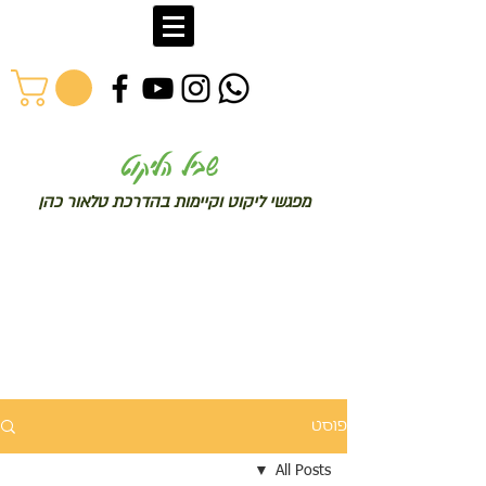
שב
יל הליקוט
מפג
שי ליקו
ט וקיימות בהדרכת טלאור כהן
פוסט
All Posts