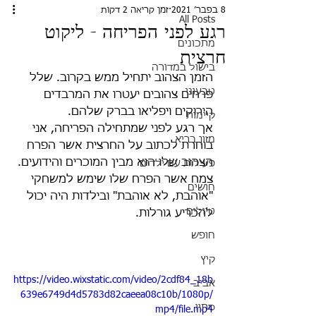
8 בפבר׳ 2021
זמן קריאה 2 דקות
All Posts
רגע לפני הפריחה - ליקוט
מתכונים
חרצית
בישול במדורה
הזמן הצהוב יתחיל ממש בקרוב. שלל 
טבעוני
פרחים צהובים יעטרו את המרבדים 
הירוקים ויפליאו בברק שלהם. 
קיימות
אך רגע לפני שמתחילה הפריחה, אני 
מזון בריא
בוחרת לכתוב על החרצית אשר הפרח 
הצהוב שלו הוא מבין המוכרים והידועים.
פעילות עם ילדים
צמח אשר הפרח שלו שימש למשחקי 
חושים
"אוהבת, לא אוהבת" ובילדות היה יכול 
טיולים
להכריע גורלות. 
חופש
קיץ
https://video.wixstatic.com/video/2cdf84_18b
אביב
639e6749d4d5783d82caeea08c10b/1080p/
סתיו
mp4/file.mp4