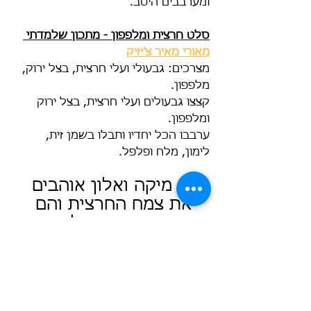
ומערבבים היטב. 
סלט חרצית ומלפפון - מתכון שלמדתי 
מאורי מאיר צ'יזיק
מצרכים: גבעולי ועלי חרצית, בצל ירוק, 
מלפפון. 
קצצו גבעולים ועלי חרצית, בצל ירוק 
ומלפפון.
ערבבו הכל יחדיו ותבלו בשמן זית, 
לימון, מלח ופלפל.
גם מיקה ואלון אוהבים 
את צמח החרצית והם 
פוגשים אותה בגיליון מרץ 
של לגלות את הטבע 
מחוץ לבית. מוזמנת 
לרכוש ולצאת עם 
המשפחה שלך החוצה 