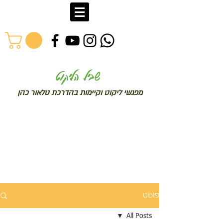
שב
יל הליקוט
מפג
שי ליקו
ט וקיימות בהדרכת טלאור כהן
פוסט
All Posts