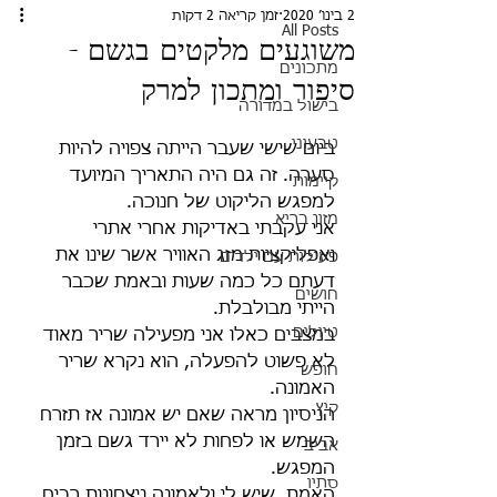
2 בינו׳ 2020
זמן קריאה 2 דקות
All Posts
משוגעים מלקטים בגשם -
מתכונים
סיפור ומתכון למרק
בישול במדורה
טבעוני
ביום שישי שעבר הייתה צפויה להיות 
סערה. זה גם היה התאריך המיועד 
קיימות
למפגש הליקוט של חנוכה.
מזון בריא
אני עקבתי באדיקות אחרי אתרי 
ואפליקציות מזג האוויר אשר שינו את 
פעילות עם ילדים
דעתם כל כמה שעות ובאמת שכבר 
חושים
הייתי מבולבלת.
טיולים
במצבים כאלו אני מפעילה שריר מאוד 
לא פשוט להפעלה, הוא נקרא שריר 
חופש
האמונה.
קיץ
הניסיון מראה שאם יש אמונה אז תזרח 
השמש או לפחות לא יירד גשם בזמן 
אביב
המפגש.
סתיו
האמת, שיש לי ולאמונה ניצחונות רבים 