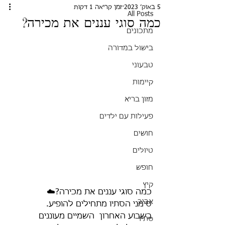
5 באוק׳ 2023
זמן קריאה 1 דקות
All Posts
כמה סוגי עננים את מכירה?
מתכונים
בישול במדורה
טבעוני
קיימות
מזון בריא
פעילות עם ילדים
חושים
טיולים
חופש
קיץ
כמה סוגי עננים את מכירה?☁️
אביב
סימני הסתיו מתחילים להופיע.
בשבוע האחרון  השמיים מעוננים 
סתיו