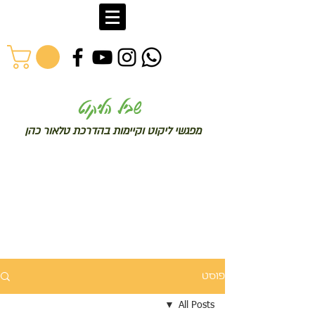
שב
יל הליקוט
מפג
שי ליקו
ט וקיימות בהדרכת טלאור כהן
פוסט
All Posts