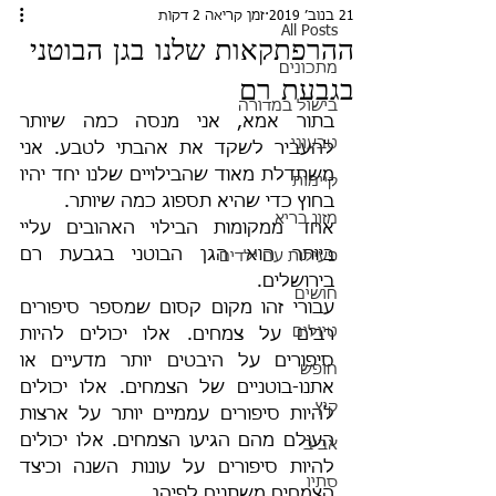
21 בנוב׳ 2019
זמן קריאה 2 דקות
All Posts
ההרפתקאות שלנו בגן הבוטני
מתכונים
בגבעת רם
בישול במדורה
בתור אמא, אני מנסה כמה שיותר 
טבעוני
להעביר לשקד את אהבתי לטבע. אני 
משתדלת מאוד שהבילויים שלנו יחד יהיו 
קיימות
בחוץ כדי שהיא תספוג כמה שיותר. 
מזון בריא
אחד ממקומות הבילוי האהובים עליי 
ביותר הוא הגן הבוטני בגבעת רם 
פעילות עם ילדים
בירושלים. 
חושים
עבורי זהו מקום קסום שמספר סיפורים 
טיולים
רבים על צמחים. אלו יכולים להיות 
סיפורים על היבטים יותר מדעיים או 
חופש
אתנו-בוטניים של הצמחים. אלו יכולים 
קיץ
להיות סיפורים עממיים יותר על ארצות 
העולם מהם הגיעו הצמחים. אלו יכולים 
אביב
להיות סיפורים על עונות השנה וכיצד 
סתיו
הצמחים משתנים לפיהן. 