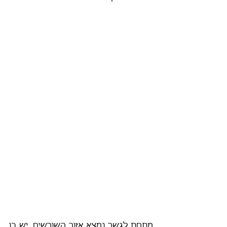
מתחת לגשר נמצא אזור השורשים, יש בו 