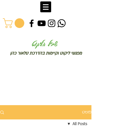
שב
יל הליקוט
מפג
שי ליקו
ט וקיימות בהדרכת טלאור כהן
פוסט
All Posts