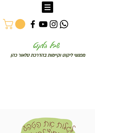
שב
יל הליקוט
מפג
שי ליקו
ט וקיימות בהדרכת טלאור כהן