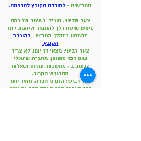
החודשית -
להורדת הקובץ להדפסה
.
צעד שלישי: הורידי רשימה של כמה
טיפים שיעזרו לך להתמיד וליהנות יותר
מהמסע במהלך החודש -
להורדת
הקובץ.
צעד רביעי: מצאי לך יומן, לא צריך
שום דבר מפונפן. מחברת שתוכלי
לכתוב בה מחשבות, תהיות ושאלות
מהחודש הקרוב.
צעד רביעי: הזמיני חברה. תמיד יותר
כייף לעשות דברים יחד וככה גם יותר
קל ליצור מחוייבות.
שלחי לה את
הקישור.
רוצה לשאול אותי עוד שאלות?