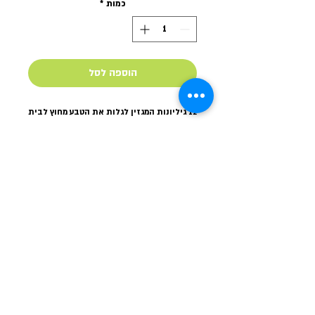
כמות
*
הוספה לסל
12 גיליונות המגזין לגלות את הטבע מחוץ לבית
+ משלוח לנקודת איסוף
© כל הזכויות לתוכן שמורות ל
טלאור כהן
-
מפגשי ליקוט
וקיימות
2024
סיורי ליקוט
|
מפגשי ליקוט לכל המשפחה
|