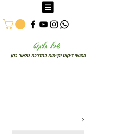
שב
יל הליקוט
מפג
שי ליקו
ט וקיימות בהדרכת טלאור כהן