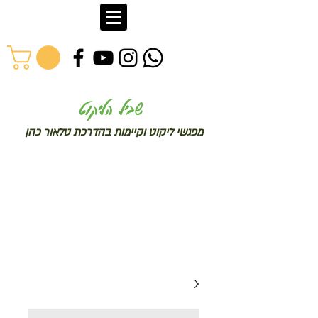
שב
יל הליקוט
מפג
שי ליקו
ט וקיימות בהדרכת טלאור כהן