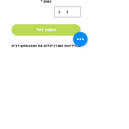
כמות
*
הוספה לסל
12 גיליונות המגזין לגלות את הטבע מחוץ לבית
+ משלוח לנקודת איסוף
© כל הזכויות לתוכן שמורות ל
טלאור כהן
-
מפגשי ליקוט
וקיימות
2024
סיורי ליקוט
|
מפגשי ליקוט לכל המשפחה
|