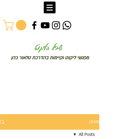
שב
יל הליקוט
מפג
שי ליקו
ט וקיימות בהדרכת טלאור כהן
פוסט
All Posts