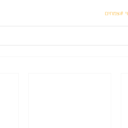
י
#צמחים