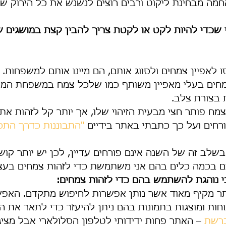
ה מבחינת ליקוט ורבים רוצים לנשנש את כל הירוק שקור
 שכדי להיות לקט או לקטת צריך להבין קצת במושגים ש
סו לאפיין צמחים ולסווג אותם, הם מיינו אותם למשפחות.
חים בעלי מאפיין משותף כמו שלכל צמח במשפחת המצל
מח פותר חצי מבעית הזיהוי שלו, אך יותר קל לזהות א
חים ועל כך כתבתי באתר בידיים 
"התבוננות כדרך התכו
לב זה של השנה אינם פורחים עדיין, לכן יש יותר קושי
 בכמה כלים בהם אני משתמשת כדי לזהות צמחים בעצמ
י נוהגת להשתמש בהם כדי לזהות צמחים:
ר מקיף מאוד אשר נותן אפשרות לחיפוש מתקדם. האפשר
ות ומוצגות בתמונות בהם ניתן להיעזר כדי לתאר את הצ
ברשת
 – האתר פחות ידידותי לטלפון הסלולארי אבל מציג 