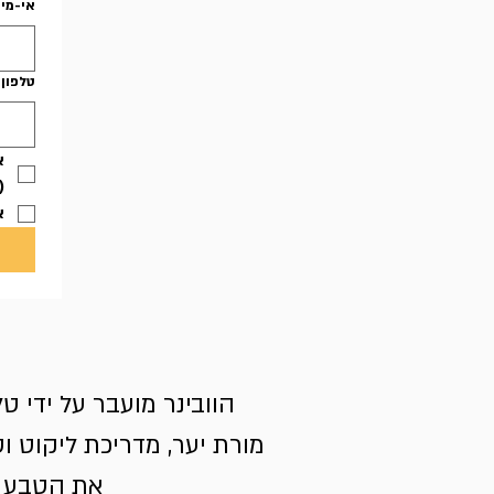
אי-מיי
טלפון (ר
(
א
הוובינר מועבר על ידי ט
מורת יער, מדריכת ליקוט וט
את הטבע מח