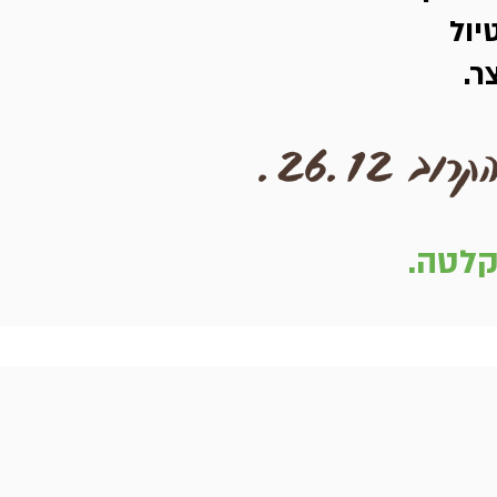
יול
ר.
26.12.
קלטה.