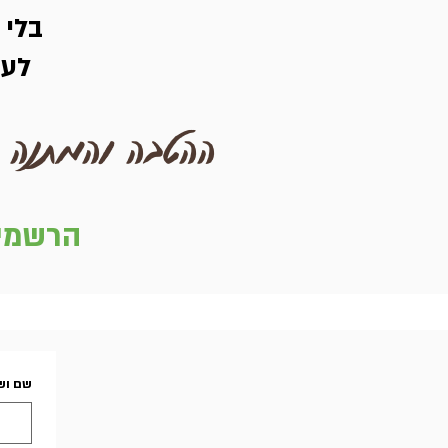
בלי 
לעב
ההטבה והמתנה שב
הרשמי 
שם וש