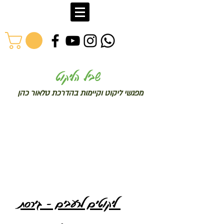
שב
יל הליקוט
מפג
שי ליקו
ט וקיימות בהדרכת טלאור כהן
ליקוטים לרעבים - גירסת