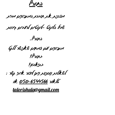
החורף
מצרפת את חוברת המתכונים מבית
שביל הליקוט -ליקוטים לרעבים גירסת
החורף.
מתכונים עם צמחים שאפשר ללקט
בחורף!
בתיאבון!
לשאלות נוספות ניתן ליצור איתי קשר :
טלאור
050-6544566
או
talorishula@gmail.com