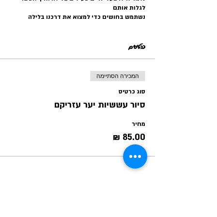
לגלות אותם
נשתמש בחושים כדי למצוא את דרכנו בלילה
ונקנח בתה חם ונשנושים!
ויותר מכל אני מקווה שתהנו בתור משפחה ותחושו
כרטיסים
פליאה וחיבור לטבע וכמובן זה לזו.
המכירה הסתיימה
סוג כרטיס
סיור עששיות יער עזריקם
מחיר
שיתוף