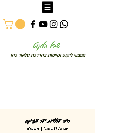
שב
יל הליקוט
מפג
שי ליקו
ט וקיימות בהדרכת טלאור כהן
סיור עששיות יער עזריקם
יום ה׳, 17 באוג׳
  |  
אשקלון