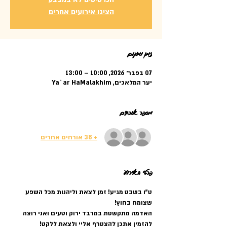
הציגו אירועים אחרים
זמן ומיקום
07 בפבר׳ 2026, 10:00 – 13:00
יער המלאכים, Ya`ar HaMalakhim
מספר אורחים
+ 38 אורחים אחרים
פרטי האירוע
ט"ו בשבט מגיע! זמן לצאת וליהנות מכל השפע 
שצומח בחוץ!
האדמה מתקשטת במרבד ירוק וטעים ואני רוצה 
להזמין אתכן להצטרף אליי ולצאת ללקט!