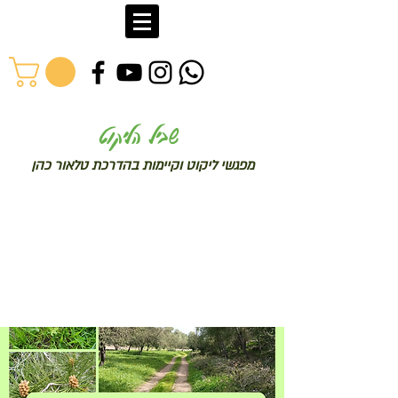
שב
יל הליקוט
מפג
שי ליקו
ט וקיימות בהדרכת טלאור כהן