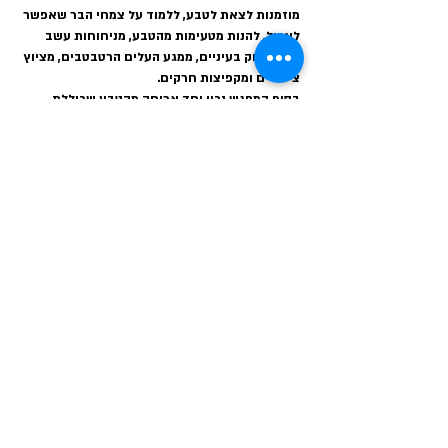
מוזמנות לצאת לטבע, ללמוד על צמחי הבר שאפשר 
לאכול, להנות מטעימות מהטבע, מניחוחות עשב 
טרי, מירוק בעיניים, ממגע העלים הרטבטבים, מציוץ 
ציפורים ומקפיצות חרקים.
בסוף המפגש נכין יחד ארוחה מהטבע שכוללת 
סלטים ופיתות על הסאג'.
שיתוף
© כל הזכויות לתוכן שמורות ל
טלאור כהן
-
מפגשי ליקוט