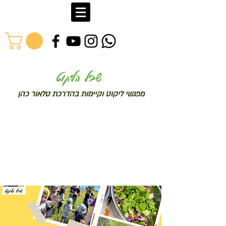
שב
יל הליקוט
מפג
שי ליקו
ט וקיימות בהדרכת טלאור כהן