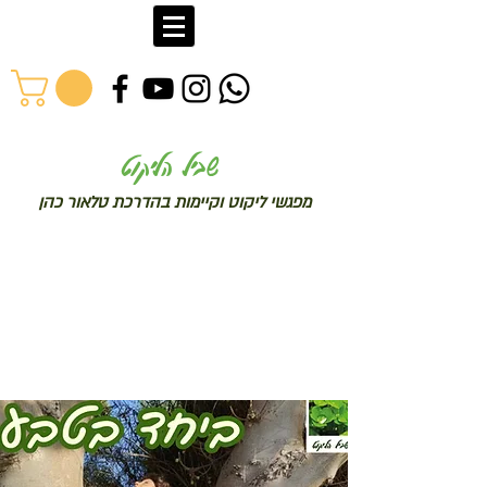
שב
יל הליקוט
מפג
שי ליקו
ט וקיימות בהדרכת טלאור כהן