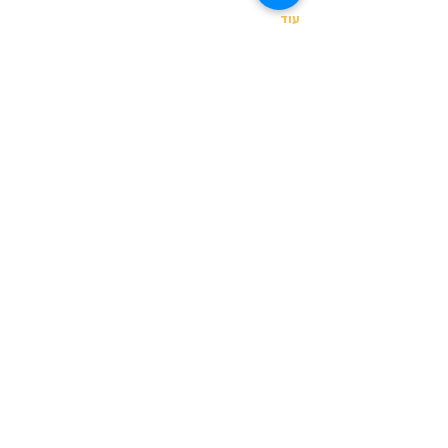
עוד
שיתוף
© כל הזכויות לתוכן שמורות ל
טלאור כהן
-
מפגשי ליקוט
וקיימות
2024
סיורי ליקוט
|
מפגשי ליקוט לכל המשפחה
|
סדנאות ליקוט לילדים
|
חוברות פעילות
- לגלות