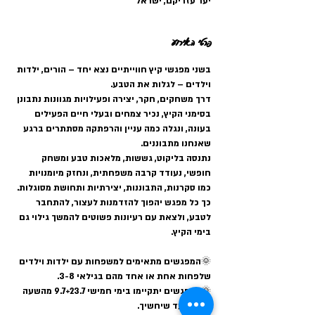
יער עזריקם, ישראל
פרטי האירוע
בשני מפגשי קיץ חווייתיים נצא יחד – הורים, ילדות 
וילדים – לגלות את הטבע.
דרך משחקים, חקר, יצירה ופעילויות מגוונות נתבונן 
בסימני הקיץ, נכיר צמחים ובעלי חיים הפעילים 
בעונה, ונגלה כמה עניין והרפתקה מסתתרים ברגע 
שאנחנו מתבוננים.
נתנסה בליקוט, גששות, מלאכות טבע ומשחק 
חופשי, נעודד קרבה משפחתית, ונחזק מיומנויות 
כמו סקרנות, התבוננות, יצירתיות ותחושת מסוגלות.
כך כל מפגש יהפוך להזדמנות לעצור, להתחבר 
לטבע, ולצאת עם רעיונות פשוטים להמשך גילוי גם 
בימי הקיץ.
🌞המפגשים מתאימים למשפחות עם ילדות וילדים 
שלפחות אחת או אחד מהם בגילאי 3-8.
🌞המפגשים יתקיימו בימי חמישי 9.7+23.7 מהשעה 
17:30 ועד שיחשיך.