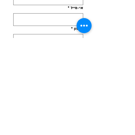
אי-מייל
*
טלפון
*
היישוב בו נמצא הגן/ בית הספר/ מסגרת
החינוכית
*
מהם 3 החסמים העיקריים שלך בנוגע
ליציאה לטבע בסביבה הקרובה?
*
חסמיים מנטליים כמו חשש
מאחריות,חוסר בטחון ביציאה
החוצה
חסמים לוגסטיים כמו מחסור בזמן,
מחסור במשאבים או מגבלה
גיאוגרפית