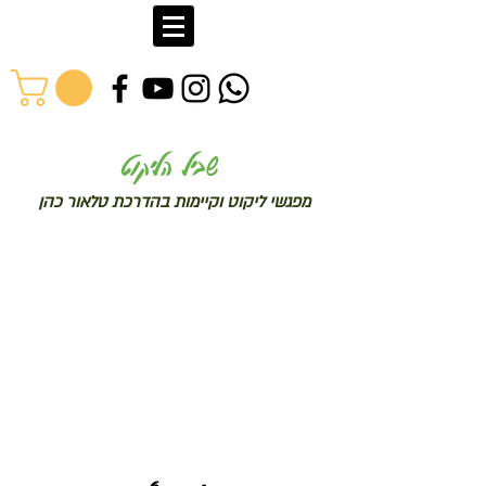
שב
יל הליקוט
מפג
שי ליקו
ט וקיימות בהדרכת טלאור כהן