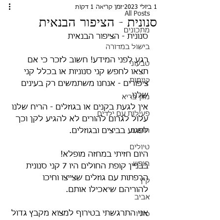
1 ביולי 2023
זמן קריאה 1 דקות
All Posts
סנונית - הציפור הבנאית
מתכונים
סנונית - הציפור הבנאית
בישול במדורה
רגע לפני המידע! חשוב לזכר כי אם 
טבעוני
תצאו לחפש קני סנוניות או בכלל קני 
קיימות
ציפורים - אנחנו משתמשים רק בעינים 
שלנו.
מזון בריא
אין לגעת בקנים או בגוזלים - הריח שלנו 
פעילות עם ילדים
עלול לגרום להורים לא להגיע לקן וכך 
חושים
לפגוע בביצים ובגוזלים.
טיולים
היום חזיתי במחזה מופלא!
חופש
בבניין קופת החולים היו 7 קני סנונית 
הרפתות עם גוזלים שצייצו וחיכו 
קיץ
להוריהם שיאכילו אותם.
אביב
אני התרגשתי בטירוף למצוא מקבץ גדול 
סתיו