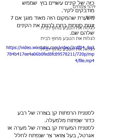
כזה של קינים עשויים בוץ  שממש 
זיהוי צמחים
מודבקים לקיר.
חורף
משערת שהמקום הזה מאוד מוגן אם 7 
זוגות סנוניות בחרו לבנות את הקינים 
לגלות את הטבע מחוץ לבית
שלהם שם.
לגלות את הטבע מחוץ לבית
https://video.wixstatic.com/video/2cdf84_9a3
לגלות את הטבע מחוץ לבית
784b417ee4a06b0fed8fc89578211/720p/mp
4/file.mp4
לסנונית הרפתות קן בצורה של רבע 
כדור שפתוח מלמעלה.
לסנונית המערות קן בצורה של מערה או 
אגרטל, בעל צוואר צר שנפתח לחלל 