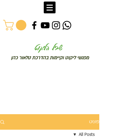
שב
יל הליקוט
מפג
שי ליקו
ט וקיימות בהדרכת טלאור כהן
פוסט
All Posts