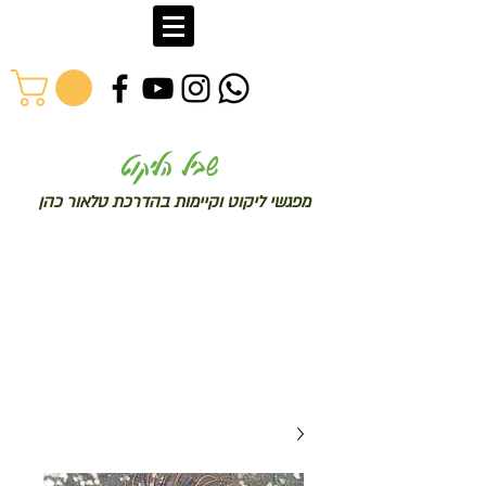
שב
יל הליקוט
מפג
שי ליקו
ט וקיימות בהדרכת טלאור כהן