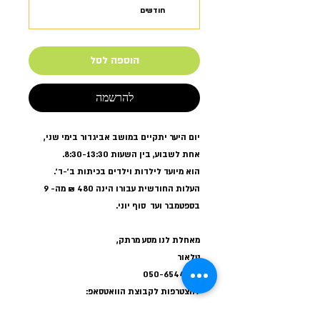
חודשים
הוספה לסל
להרשמה
יום היער יתקיים במושב אביגדור בימי שני,
אחת לשבוע, בין השעות 8:30-13:30.
הוא מיועד לילדות וילדים בכיתות ב'-ד'.
העלות החודשית עבורו הינה 480 ₪ מה- 9
בספטמבר ועד סוף יוני.
מאחלת לנו מסע מרתק,
טלאור
050-6544566
להצטרפות לקבוצת הוואטסאפ:
https://chat.whatsapp.com/LwzcpLjA2