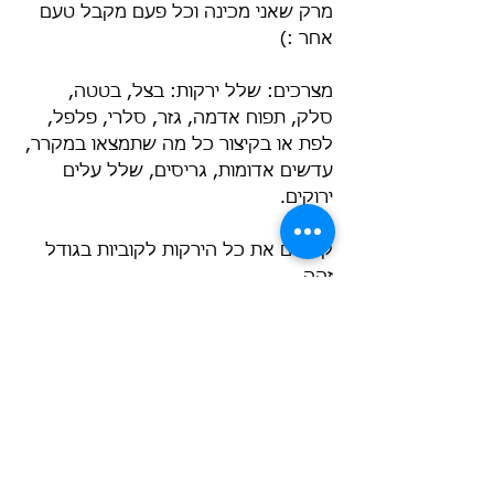
מרק שאני מכינה וכל פעם מקבל טעם 
אחר :)
מצרכים: שלל ירקות: בצל, בטטה, 
סלק, תפוח אדמה, גזר, סלרי, פלפל, 
לפת או בקיצור כל מה שתמצאו במקרר, 
עדשים אדומות, גריסים, שלל עלים 
ירוקים.
קוצצים את כל הירקות לקוביות בגודל 
זהה.
בסיר גדול מטגנים בצל עד שהוא 
מצהיב. 
מוסיפים את כל הירקות הקצוצים 
ומאדים טיפה.
מוסיפים מים עד 3/4 מגובה הסיר 
ומוסיפים עדשים אדומות וגריסים. 
מבשלים עד לרתיחה.
כאשר המרק רתח, קוצצים המון המון 