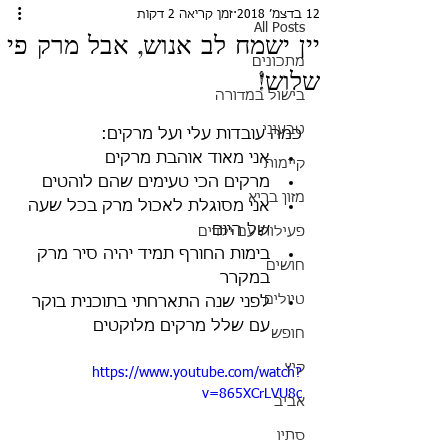
12 בדצמ׳ 2018
זמן קריאה 2 דקות
All Posts
יין ישמח לב אנוש, אבל מרק פי
מתכונים
שלוש!
בישול במדורה
טבעוני
כמה עובדות עלי ועל מרקים: 
אני מאוד אוהבת מרקים  
קיימות
מרקים הכי טעימים שהם לוהטים  
מזון בריא
אני מסוגלת לאכול מרק בכל שעה 
של היום  
פעילות עם ילדים
בימות החורף תמיד יהיה סיר מרק 
חושים
במקרר  
טיולים
לפני שנה התארחתי בתוכנית בוקר 
עם שלל מרקים מלוקטים 
חופש
קיץ
https://www.youtube.com/watch?
v=865XCrLVU8c
אביב
סתיו