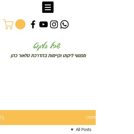
שב
יל הליקוט
מפג
שי ליקו
ט וקיימות בהדרכת טלאור כהן
פוסט
All Posts