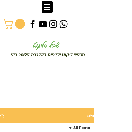
שב
יל הליקוט
מפג
שי ליקו
ט וקיימות בהדרכת טלאור כהן
בלוג
All Posts