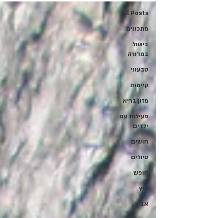
All Posts
מתכונים
בישול
במדורה
טבעוני
קיימות
מזון בריא
פעילות עם
ילדים
חושים
טיולים
חופש
קיץ
אביב