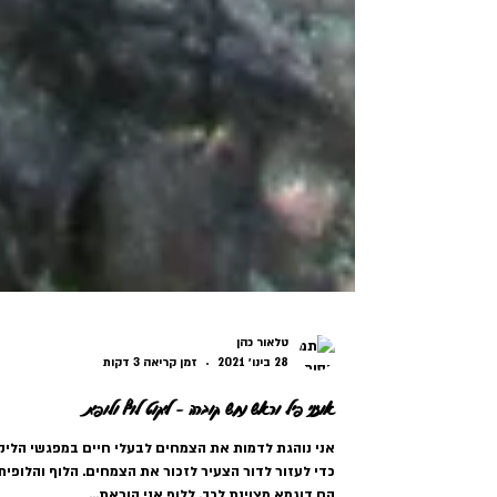
טלאור כהן
28 בינו׳ 2021
זמן קריאה 3 דקות
אוזני פיל וראש נחש קוברה - ליקוט לוף ולופית