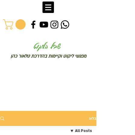
שב
יל הליקוט
מפג
שי ליקו
ט וקיימות בהדרכת טלאור כהן
בלוג
All Posts