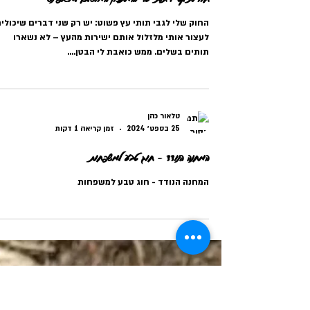
טלאור כהן
29 במאי 2025
זמן קריאה 2 דקות
חוויות קטיף תותי עץ והמתכון המושלם למאפינס
החוק שלי לגבי תותי עץ פשוט: יש רק שני דברים שיכול
לעצור אותי מלזלול אותם ישירות מהעץ – לא נשארו
תותים בשלים. ממש כואבת לי הבטן....