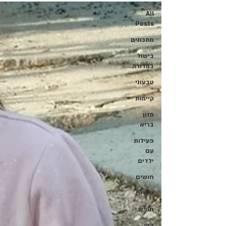
All
Posts
מתכונים
בישול
במדורה
טבעוני
קיימות
מזון
בריא
פעילות
עם
ילדים
חושים
טיולים
חופש
קיץ