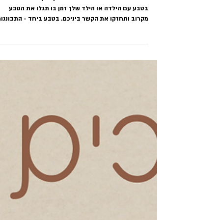
טלאור כהן
10 בספט׳ 2025
זמן קריאה 1 דקות
בטבע ביחד - התבוננות, חוויה, פליאה. חוג טבע ילד.ה והורה
לכבוד השנה החדשה אני מאחלת לך זמן משפחתי משות
בטבע עם הילדה או הילד שלך זמן בו תגלו את הטבע
מקרוב ותחזקו את הקשר ביניכם. בטבע ביחד - התבוננ
חוויה פליאה חוג ילד.ה והורה לגילאי 3-7.