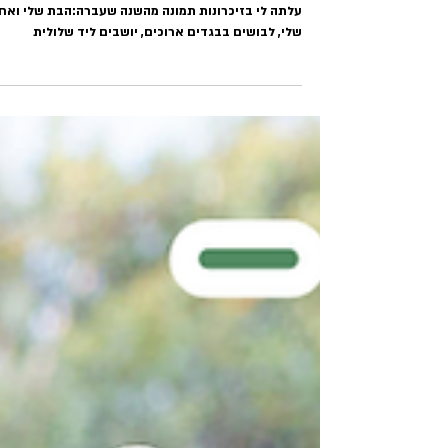
הטבע הוא כל כך דינמי – הוא לא פועל לפי שעון
הטבע הוא כל כך דינמי – הוא לא פועל לפי שעון 🌿 השב
עלתה לי בזיכרונות תמונה מהשנה שעברה:הבת שלי ואחי
שלי, לבושים בבגדים ארוכים, יושבים ליד שלולית
ומתבוננים בשבלול שחוצה אותה לאט. אבל הבוקר שמעת
בחדשות שהטמפרטורה היום חמש מעלות מעל הממוצע
לעונה . ובשטח – זה באמת מורגש. פעם, העברתי מפגשי
ליקוט נבטים כבר בנובמבר.בשנים האחרונות – יש מקומו
שבהם הנביטות מתחילות רק בדצמבר. הטבע משתנה,
מגיב, מתעכב, ממהר…אבל לפי התוכנית, עכשיו “סתיו” –
וצריך לדבר על חצב, על שלכת, על חילזון ונחניאל