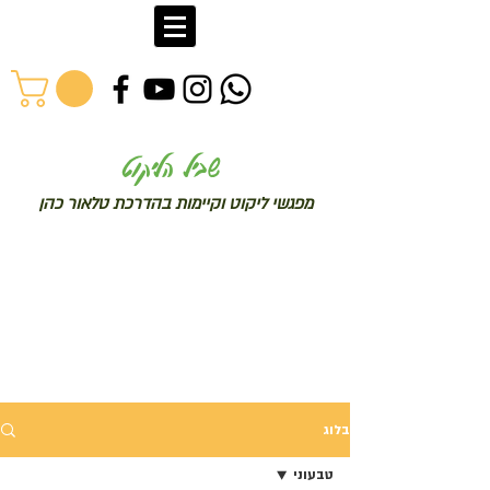
שב
יל הליקוט
מפג
שי ליקו
ט וקיימות בהדרכת טלאור כהן
בלוג
טבעוני