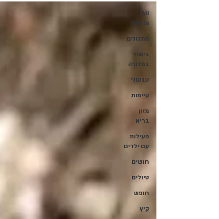
All
Posts
מתכונים
בישול
במדורה
טבעוני
קיימות
מזון
בריא
פעילות
עם ילדים
חושים
טיולים
חופש
קיץ