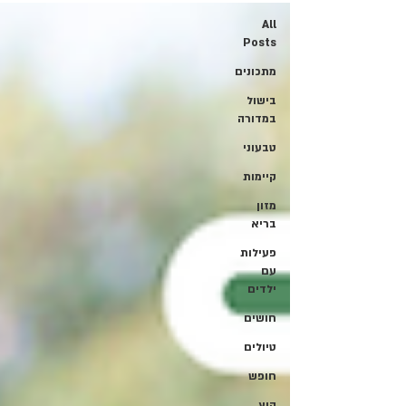
All
Posts
מתכונים
בישול
במדורה
טבעוני
קיימות
מזון
בריא
פעילות
עם
ילדים
חושים
טיולים
חופש
קיץ