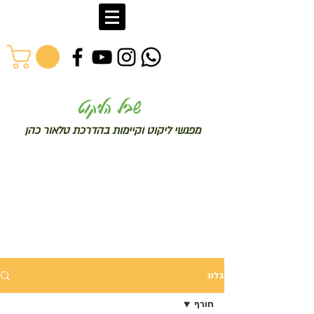
שב
יל הליקוט
מפג
שי ליקו
ט וקיימות בהדרכת טלאור כהן
בלוג
חורף