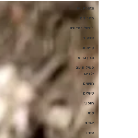
All Posts
מתכונים
בישול במדורה
טבעוני
קיימות
מזון בריא
פעילות עם
ילדים
חושים
טיולים
חופש
קיץ
אביב
סתיו