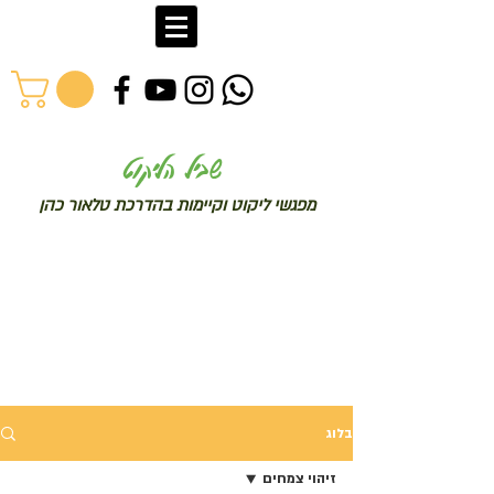
שב
יל הליקוט
מפג
שי ליקו
ט וקיימות בהדרכת טלאור כהן
בלוג
זיהוי צמחים